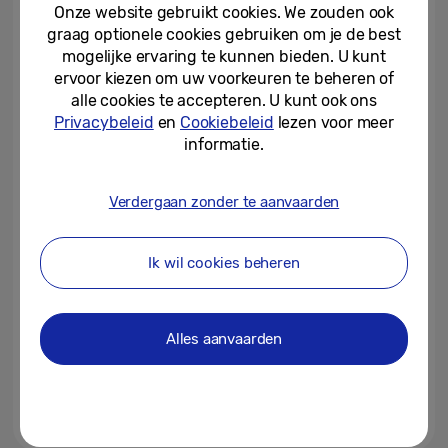
Onze website gebruikt cookies. We zouden ook
graag optionele cookies gebruiken om je de best
15-04-2024
mogelijke ervaring te kunnen bieden. U kunt
ervoor kiezen om uw voorkeuren te beheren of
Galaxy AI ondersteunt nu nog
alle cookies te accepteren. U kunt ook ons
meer talen door nieuwe update
Privacybeleid
en
Cookiebeleid
lezen voor meer
informatie.
11-04-2024
Verdergaan zonder te aanvaarden
[Editorial] Welkom in het tijdperk
van mobiele AI
Ik wil cookies beheren
20-02-2024
Samsung Galaxy S24-serie
Alles aanvaarden
verbreekt alle verkooprecords
31-01-2024