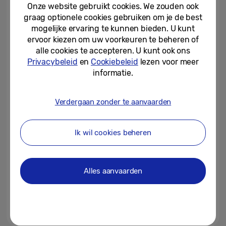
serie: altijd dunner, steviger en...
Onze website gebruikt cookies. We zouden ook
graag optionele cookies gebruiken om je de best
03-07-2024
mogelijke ervaring te kunnen bieden. U kunt
ervoor kiezen om uw voorkeuren te beheren of
[Uitnodiging] Galaxy Unpacked
alle cookies te accepteren. U kunt ook ons
juli 2024: Galaxy AI is hier
Privacybeleid
en
Cookiebeleid
lezen voor meer
informatie.
25-06-2024
Verdergaan zonder te aanvaarden
Samsung Galaxy S24-serie
verbreekt alle verkooprecords
Ik wil cookies beheren
31-01-2024
Deze nieuwe smartphone zet AI
Alles aanvaarden
in om alles makkelijker te maken
31-01-2024