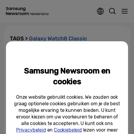
TAGS >
Galaxy Watch8 Classic
Samsung lanceert vandaag
wereldwijd de Galaxy Z Fold7,
Galaxy Z Flip7 en Galaxy...
Samsung Newsroom en
25-07-2025
cookies
Samsung Galaxy Watch8-serie:
Ultracomfort, van slaap tot
Onze website gebruikt cookies. We zouden ook
work-out
graag optionele cookies gebruiken om je de best
mogelijke ervaring te kunnen bieden. U kunt
09-07-2025
ervoor kiezen om uw voorkeuren te beheren of
alle cookies te accepteren. U kunt ook ons
Privacybeleid
en
Cookiebeleid
lezen voor meer