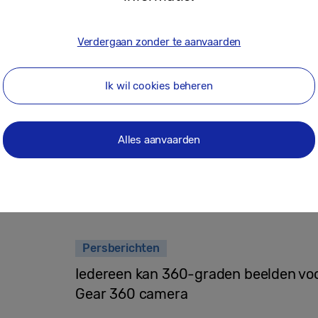
17-05-2016
Verdergaan zonder te aanvaarden
Persberichten
Ik wil cookies beheren
Samsung opent futuristische VR-wer
Kalverstraat
Alles aanvaarden
23-02-2016
Persberichten
Iedereen kan 360-graden beelden v
Gear 360 camera