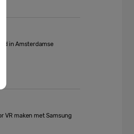
eld in Amsterdamse
oor VR maken met Samsung