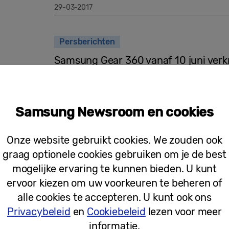
29-03-2017
Persberichten
Samsung Gear 360 vanaf 10 juni verkr
Samsung Newsroom en cookies
10-06-2016
Onze website gebruikt cookies. We zouden ook
graag optionele cookies gebruiken om je de best
Persberichten
mogelijke ervaring te kunnen bieden. U kunt
Dorian van Rijsselberghe en Samsung
ervoor kiezen om uw voorkeuren te beheren of
alle cookies te accepteren. U kunt ook ons
Privacybeleid
en
Cookiebeleid
lezen voor meer
informatie.