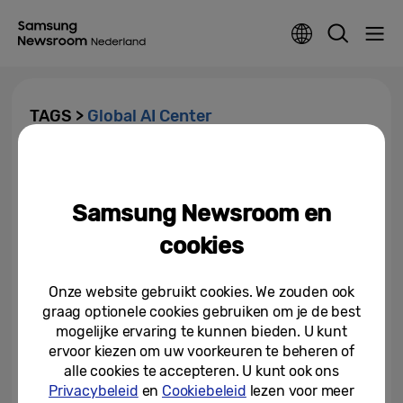
TAGS >
Global AI Center
Samsung sluit zich aan bij PAI
om zo veilige AI te waarborgen
Samsung Newsroom en
13-11-2018
cookies
Onze website gebruikt cookies. We zouden ook
graag optionele cookies gebruiken om je de best
mogelijke ervaring te kunnen bieden. U kunt
ervoor kiezen om uw voorkeuren te beheren of
alle cookies te accepteren. U kunt ook ons
Privacybeleid
en
Cookiebeleid
lezen voor meer