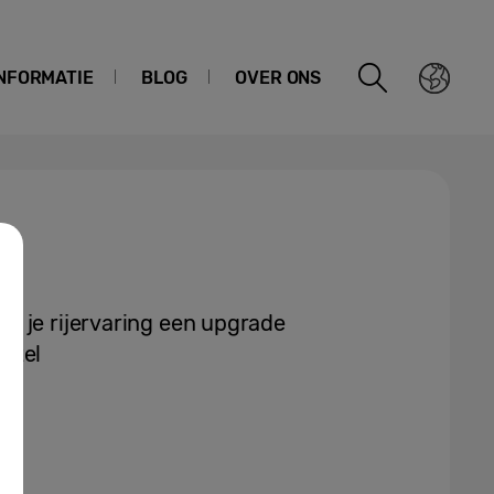
NFORMATIE
BLOG
OVER ONS
f je rijervaring een upgrade
utel