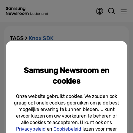
TAGS >
Knox SDK
Samsung toont de toekomst
voor ontwikkelaars op SDC 2019
Samsung Newsroom en
30-10-2019
cookies
Onze website gebruikt cookies. We zouden ook
graag optionele cookies gebruiken om je de best
mogelijke ervaring te kunnen bieden. U kunt
ervoor kiezen om uw voorkeuren te beheren of
alle cookies te accepteren. U kunt ook ons
Privacybeleid
en
Cookiebeleid
lezen voor meer