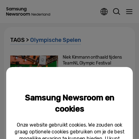
TAGS >
Olympische Spelen
Niek Kimmann onthaald tijdens
TeamNL Olympic Festival
02-08-2021
Grootste BMX-innovatie ooit
Samsung Newsroom en
helpt Niek Kimmann naar
Olympisch goud
cookies
30-07-2021
Onze website gebruikt cookies. We zouden ook
Grootste BMX-innovatie ooit
graag optionele cookies gebruiken om je de best
helpt Nederland op weg naar
mogelijke ervaring te kunnen bieden. U kunt