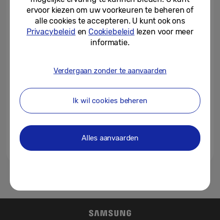
Olympisch goud
ervoor kiezen om uw voorkeuren te beheren of
alle cookies te accepteren. U kunt ook ons
23-06-2021
Privacybeleid
en
Cookiebeleid
lezen voor meer
informatie.
Samsung feliciteert
shorttrackster Suzanne
Schulting met olympisch goud
Verdergaan zonder te aanvaarden
22-02-2018
Ik wil cookies beheren
Nederlandse shorttrackers
Sjinkie Knegt en Suzanne
Schulting hebben geheim...
Alles aanvaarden
03-01-2018
1