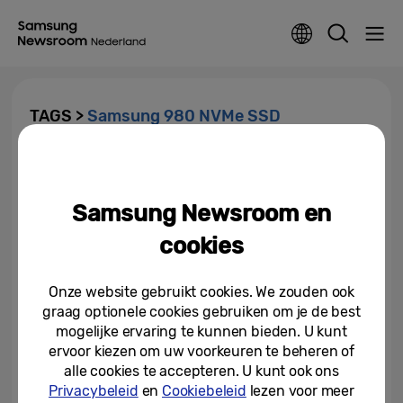
TAGS >
Samsung 980 NVMe SSD
Samsungs 980 NVMe SSD
combineert snelheid met
betaalbaarheid
Samsung Newsroom en
09-03-2021
cookies
Onze website gebruikt cookies. We zouden ook
graag optionele cookies gebruiken om je de best
mogelijke ervaring te kunnen bieden. U kunt
ervoor kiezen om uw voorkeuren te beheren of
alle cookies te accepteren. U kunt ook ons
Privacybeleid
en
Cookiebeleid
lezen voor meer