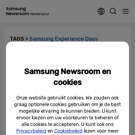
TAGS >
Samsung Experience Days
Samsung toont innovatie en
design tijdens Experience Days
Samsung Newsroom en
10-03-2015
cookies
Onze website gebruikt cookies. We zouden ook
graag optionele cookies gebruiken om je de best
mogelijke ervaring te kunnen bieden. U kunt
ervoor kiezen om uw voorkeuren te beheren of
alle cookies te accepteren. U kunt ook ons
Privacybeleid
en
Cookiebeleid
lezen voor meer