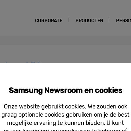
CORPORATE
PRODUCTEN
PERSI
alaxy A52
Persberichten
Samsung Newsroom en cookies
Creatieve jongeren veroveren exposi
Onze website gebruikt cookies. We zouden ook
graag optionele cookies gebruiken om je de best
mogelijke ervaring te kunnen bieden. U kunt
ervoor kiezen om uw voorkeuren te beheren of