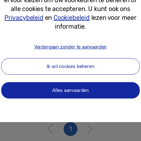
02-09-2021
alle cookies te accepteren. U kunt ook ons
Privacybeleid
en
Cookiebeleid
lezen voor meer
informatie.
Persberichten
Samsung Galaxy A52, A52 5G en A72 
iedereen toegankelijk
Verdergaan zonder te aanvaarden
Ik wil cookies beheren
17-03-2021
Alles aanvaarden
1