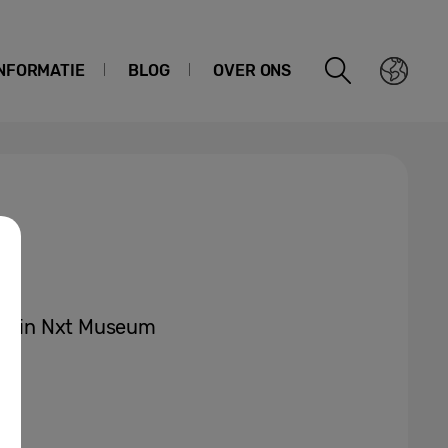
NFORMATIE
BLOG
OVER ONS
tie in Nxt Museum