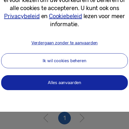
05-06-2025
alle cookies te accepteren. U kunt ook ons
Privacybeleid
en
Cookiebeleid
lezen voor meer
informatie.
Persberichten
Verbeterde gezondheids- en personal
beschikbaar voor Galaxy Watch, Gala
Verdergaan zonder te aanvaarden
Active2 en Galaxy Watch3
Ik wil cookies beheren
15-11-2021
Alles aanvaarden
1