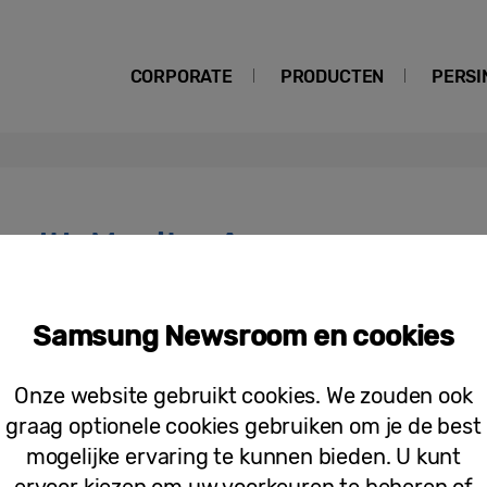
CORPORATE
PRODUCTEN
PERSI
alth Monitor App
Samsung breidt slaapapneufunctie op
Samsung Newsroom en cookies
met CE-markering in Europa
Onze website gebruikt cookies. We zouden ook
graag optionele cookies gebruiken om je de best
mogelijke ervaring te kunnen bieden. U kunt
ervoor kiezen om uw voorkeuren te beheren of