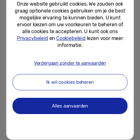
slimmere stemassistent Bixby
Onze website gebruikt cookies. We zouden ook
graag optionele cookies gebruiken om je de best
19-08-2025
mogelijke ervaring te kunnen bieden. U kunt
ervoor kiezen om uw voorkeuren te beheren of
IFA 2025: Samsung presenteert
alle cookies te accepteren. U kunt ook ons
nieuwste technologische
Privacybeleid
en
Cookiebeleid
lezen voor meer
innovaties
informatie.
08-08-2025
Verdergaan zonder te aanvaarden
Samsung en Coolblue Energie
bundelen krachten
Ik wil cookies beheren
24-06-2025
[Galaxy Unpacked 2025]
Alles aanvaarden
Galaxy Tech Forum – Home AI:
Een nieuwe invulling van de...
04-02-2025