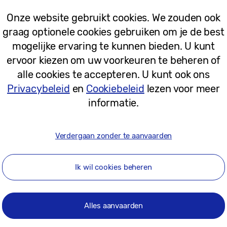
04-01-2016
Onze website gebruikt cookies. We zouden ook
graag optionele cookies gebruiken om je de best
Persberichten
mogelijke ervaring te kunnen bieden. U kunt
Samsung introduceert nieuwe gener
ervoor kiezen om uw voorkeuren te beheren of
alle cookies te accepteren. U kunt ook ons
Privacybeleid
en
Cookiebeleid
lezen voor meer
informatie.
05-05-2015
Verdergaan zonder te aanvaarden
Persberichten
Ik wil cookies beheren
Samsung Portable SSD T1 verlegt gre
Alles aanvaarden