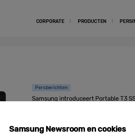
CORPORATE
PRODUCTEN
PERSI
Persberichten
Samsung introduceert Portable T3 SSD
externe dataopslag
Samsung Newsroom en cookies