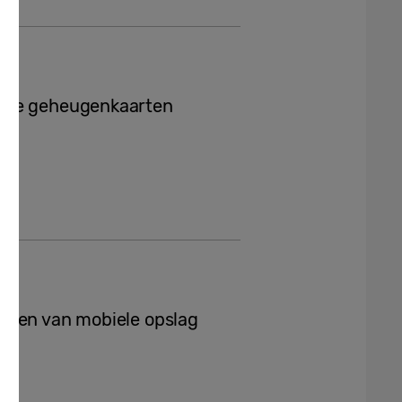
atie geheugenkaarten
nzen van mobiele opslag