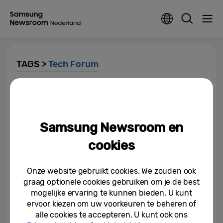
TAGS >
Tech Forum
Samsung herontwerpt de
toekomst van design op CES
2026 en zet technologie in...
Samsung Newsroom en
07-01-2026
cookies
Samsung laat op CES 2026 zien
hoe open ecosystemen de
echte belofte van Home AI...
Onze website gebruikt cookies. We zouden ook
graag optionele cookies gebruiken om je de best
06-01-2026
mogelijke ervaring te kunnen bieden. U kunt
ervoor kiezen om uw voorkeuren te beheren of
Samsung presenteert AI-
alle cookies te accepteren. U kunt ook ons
ecosysteem-ervaring in eigen