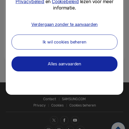
Privacybeleid
en
Cookiebeleid
lezen voor meer
beurshal op CES 2026
informatie.
29-12-2025
Verdergaan zonder te aanvaarden
Samsung organiseert vier Tech-
Forums op CES 2026
Ik wil cookies beheren
22-12-2025
Alles aanvaarden
1
Contact
SAMSUNG.COM
Privacy
Cookies
Cookies beheren