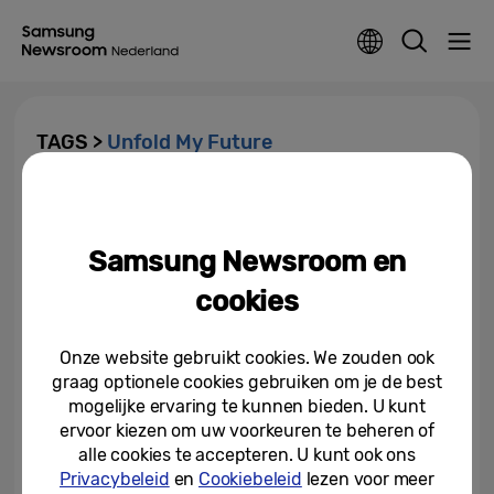
TAGS >
Unfold My Future
Samsung geeft één studiejaar
lang woonruimte cadeau aan
student
Samsung Newsroom en
19-08-2025
cookies
Onze website gebruikt cookies. We zouden ook
graag optionele cookies gebruiken om je de best
mogelijke ervaring te kunnen bieden. U kunt
ervoor kiezen om uw voorkeuren te beheren of
alle cookies te accepteren. U kunt ook ons
Privacybeleid
en
Cookiebeleid
lezen voor meer