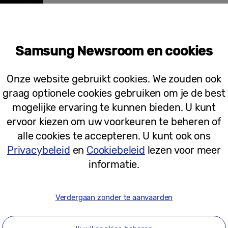
01-04-2025
Persberichten
Samsung Newsroom en cookies
Samsung lanceert Bespoke AI Jet™ Ult
steelstofzuiger ter wereld
Onze website gebruikt cookies. We zouden ook
graag optionele cookies gebruiken om je de best
mogelijke ervaring te kunnen bieden. U kunt
ervoor kiezen om uw voorkeuren te beheren of
31-03-2025
alle cookies te accepteren. U kunt ook ons
Privacybeleid
en
Cookiebeleid
lezen voor meer
[Editorial] Het Bespoke AI-tijdperk i
informatie.
Verdergaan zonder te aanvaarden