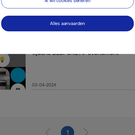
Ik wil cookies beheren
03-04-2024
Alles aanvaarden
Persberichten
Samsung onthult nieuwste huishoudel
tijdens BESPOKE AI-evenement
03-04-2024
1