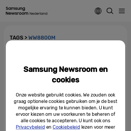
TAGS >
WW8800M
Samsung toont dat het
onmogelijke het nieuwe
‘normaal’ wordt op IFA 2017
Samsung Newsroom en
31-08-2017
cookies
Samsung halveert tijd voor
wasbeurt met baanbrekende
Onze website gebruikt cookies. We zouden ook
QuickDrive™ technologie
graag optionele cookies gebruiken om je de best
mogelijke ervaring te kunnen bieden. U kunt
30-08-2017
ervoor kiezen om uw voorkeuren te beheren of
alle cookies te accepteren. U kunt ook ons
Privacybeleid
en
Cookiebeleid
lezen voor meer