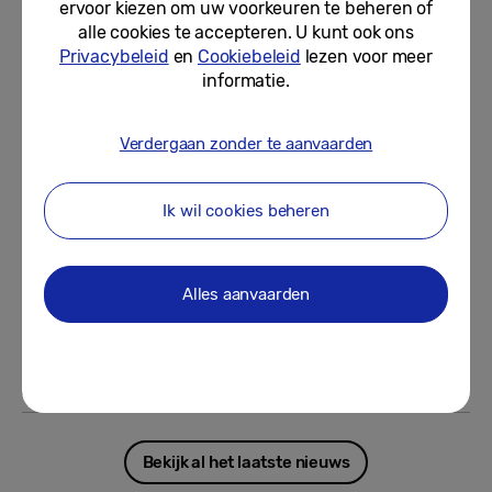
ervoor kiezen om uw voorkeuren te beheren of
Samsung introduceert als eerste
alle cookies te accepteren. U kunt ook ons
ter wereld HDR10+ ADVANCED-
Privacybeleid
en
Cookiebeleid
lezen voor meer
streaming op Prime Video
informatie.
04-08-2026
Verdergaan zonder te aanvaarden
[Interview] [Galaxy Unpacked juli
2026] Slimme brillen: de eerste
stap naar de volgende mobiele...
Ik wil cookies beheren
03-08-2026
Alles aanvaarden
De inbouwovens van Samsung
laten zien hoe koken slimmer kan
31-07-2026
Bekijk al het laatste nieuws