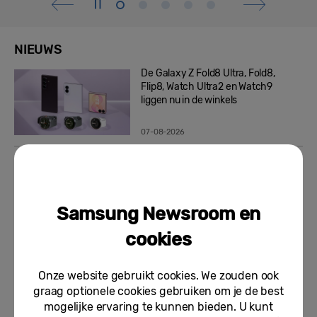
NIEUWS
De Galaxy Z Fold8 Ultra, Fold8,
Flip8, Watch Ultra2 en Watch9
liggen nu in de winkels
07-08-2026
Europese consumenten gaan vol
voor nieuwe Samsung Galaxy Z
Fold8
Samsung Newsroom en
06-08-2026
cookies
Samsung lanceert Galaxy Tab A11+
bundel met exclusieve Lilypad
Onze website gebruikt cookies. We zouden ook
Case, geïnspireerd op Disney...
graag optionele cookies gebruiken om je de best
mogelijke ervaring te kunnen bieden. U kunt
05-08-2026