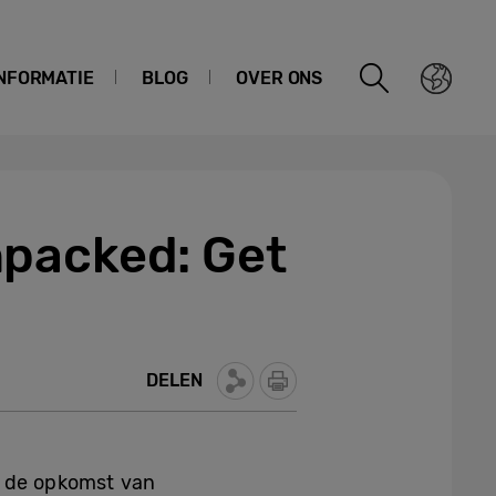
NFORMATIE
BLOG
OVER ONS
npacked: Get
DELEN
t de opkomst van