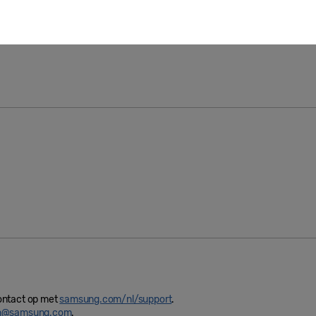
e
samsung
ontact op met
samsung.com/nl/support
.
in@samsung.com
.