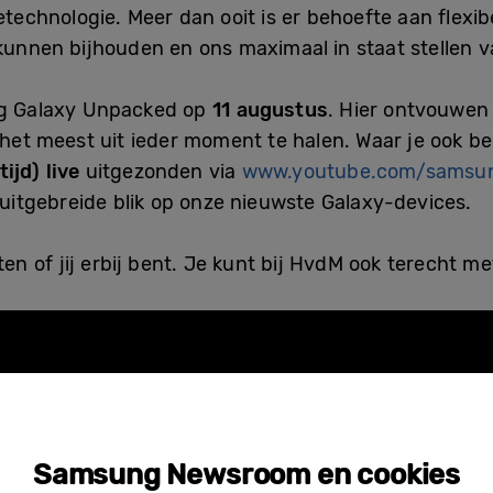
echnologie. Meer dan ooit is er behoefte aan flexibe
 kunnen bijhouden en ons maximaal in staat stellen 
ng Galaxy Unpacked op
11 augustus
. Hier ontvouwen
t het meest uit ieder moment te halen. Waar je ook 
ijd) live
uitgezonden via
www.youtube.com/samsu
 uitgebreide blik op onze nieuwste Galaxy-devices.
en of jij erbij bent. Je kunt bij HvdM ook terecht m
Samsung Newsroom en cookies