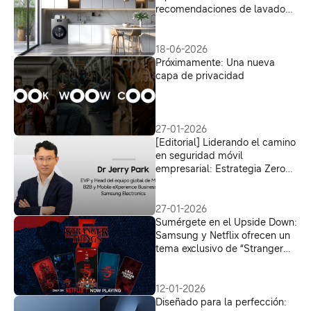
recomendaciones de lavado
directamente desde tu
smartphone
18-06-2026
Próximamente: Una nueva
capa de privacidad
27-01-2026
[Editorial] Liderando el camino
en seguridad móvil
empresarial: Estrategia Zero
Trust de Samsung
27-01-2026
Sumérgete en el Upside Down:
Samsung y Netflix ofrecen un
tema exclusivo de “Stranger
Things” para Galaxy
12-01-2026
Diseñado para la perfección: