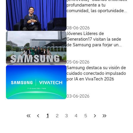
profundamente a tu
comunidad, las oportunidades
aparecen de manera más
natural y tu impacto se vuelve
más real”, dice José Francisco
08-06-2026
Ochoa, miembro de
Jóvenes Líderes de
Generation17
Generation17 visitan la sede
de Samsung para forjar un
futuro más sostenible
05-06-2026
Samsung destaca su visión de
cuidado conectado impulsado
por IA en VivaTech 2026
03-06-2026
1
2
3
4
5