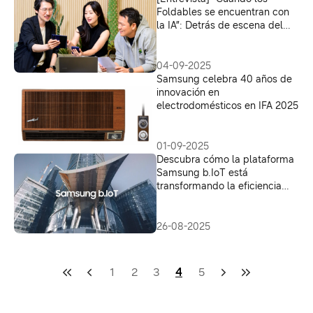
Foldables se encuentran con
la IA”: Detrás de escena del
desarrollo de One UI 8
04-09-2025
Samsung celebra 40 años de
innovación en
electrodomésticos en IFA 2025
01-09-2025
Descubra cómo la plataforma
Samsung b.IoT está
transformando la eficiencia
energética en las empresas de
América Latina
26-08-2025
1
2
3
4
5