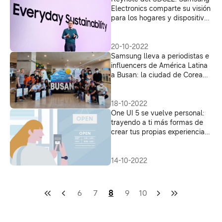
Electronics comparte su visión
para los hogares y dispositivos
del mañana
20-10-2022
Samsung lleva a periodistas e
influencers de América Latina
a Busan: la ciudad de Corea
del Sur candidata para
albergar la World Expo 2030
18-10-2022
One UI 5 se vuelve personal:
trayendo a ti más formas de
crear tus propias experiencias
móviles
14-10-2022
6
7
8
9
10