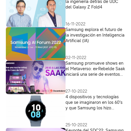
la ingeniería detrás de UDC
del Galaxy Z Fold4
16-11-2022
Samsung explora el futuro de
la investigación en Inteligencia
Artificial (IA)
02-11-2022
Samsung promueve shows en
el Metaverso: ex-Rebelde Saak
iniciará una serie de eventos
que comienzan este sábado
29 de octubre
27-10-2022
4 dispositivos y tecnologías
que se imaginaron en los 60’s
y que Samsung los hizo
realidad en el siglo XXI
25-10-2022
Keynote del SDC22: Samsung