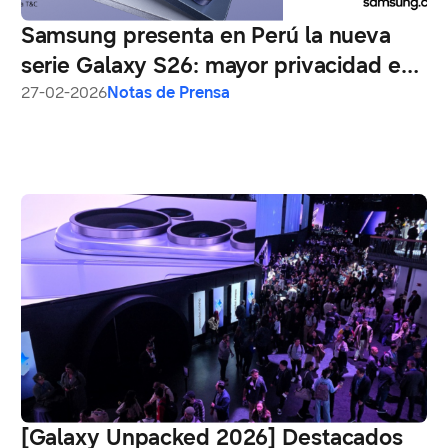
Samsung presenta en Perú la nueva
serie Galaxy S26: mayor privacidad en
un verdadero AI Phone
27-02-2026
Notas de Prensa
[Galaxy Unpacked 2026] Destacados