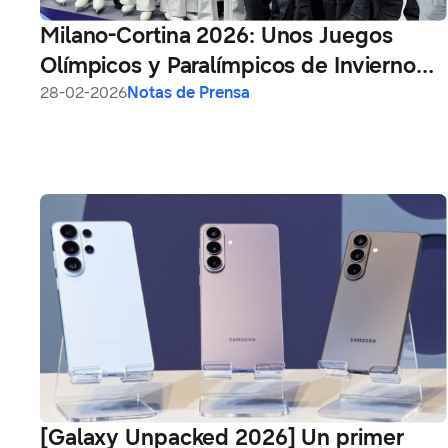
Milano-Cortina 2026: Unos Juegos
Olímpicos y Paralímpicos de Invierno
conectados con la tecnología de
28-02-2026
Notas de Prensa
Samsung: preparando el escenario
para LA28 Games
[Galaxy Unpacked 2026] Un primer