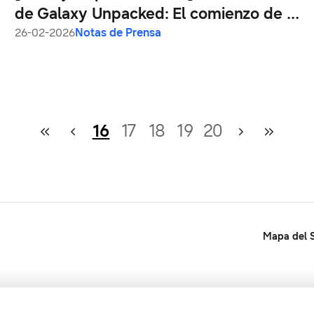
de Galaxy Unpacked: El comienzo de la
IA verdaderamente agéntica
26-02-2026
Notas de Prensa
16
17
18
19
20
Mapa del S