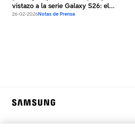
vistazo a la serie Galaxy S26: el
teléfono con AI más intuitiva de
26-02-2026
Notas de Prensa
Samsung hasta ahora