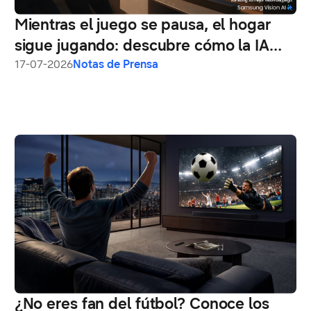
Mientras el juego se pausa, el hogar
sigue jugando: descubre cómo la IA
puede transformar tus 15 minutos de
17-07-2026
Notas de Prensa
medio tiempo
¿No eres fan del fútbol? Conoce los