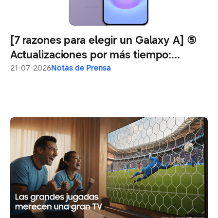
[7 razones para elegir un Galaxy A] ⑤
Actualizaciones por más tiempo:
Galaxy A57 5G y Galaxy A37 5G fueron
21-07-2026
Notas de Prensa
desarrollados para acompañar a los
usuarios durante años