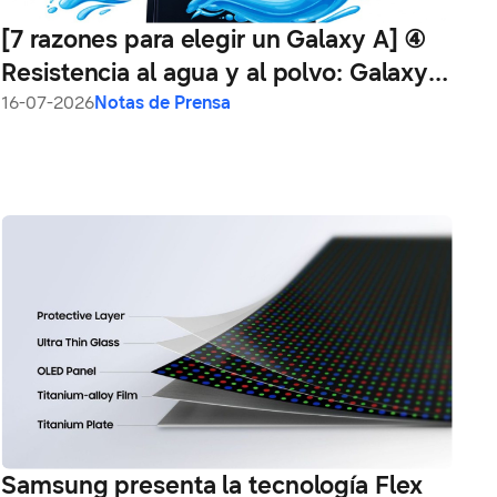
[7 razones para elegir un Galaxy A] ④
Resistencia al agua y al polvo: Galaxy
A57 5G y A37 5G acompañan la rutina
16-07-2026
Notas de Prensa
con mayor confianza
Samsung presenta la tecnología Flex