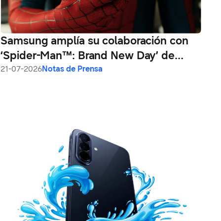
Samsung amplía su colaboración con
‘Spider-Man™: Brand New Day’ de
Sony Pictures con un nuevo spot
21-07-2026
Notas de Prensa
cinematográfico protagonizado por
Jacob Batalon