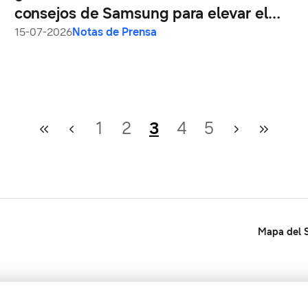
consejos de Samsung para elevar el
nivel de tu setup gamer en casa
15-07-2026
Notas de Prensa
1
2
3
4
5
Mapa del S