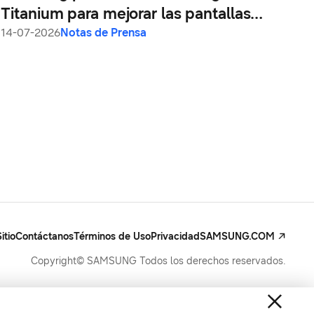
Titanium para mejorar las pantallas
plegables
14-07-2026
Notas de Prensa
itio
Contáctanos
Términos de Uso
Privacidad
SAMSUNG.COM
Copyright© SAMSUNG Todos los derechos reservados.