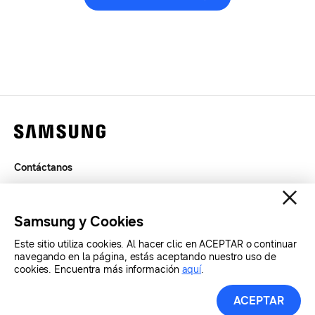
Contáctanos
Términos de Uso
Privacidad
Samsung y Cookies
SAMSUNG.COM
Este sitio utiliza cookies. Al hacer clic en ACEPTAR o continuar
navegando en la página, estás aceptando nuestro uso de
cookies. Encuentra más información
aquí
.
Copyright© SAMSUNG Todos los derechos reservados.
ACEPTAR