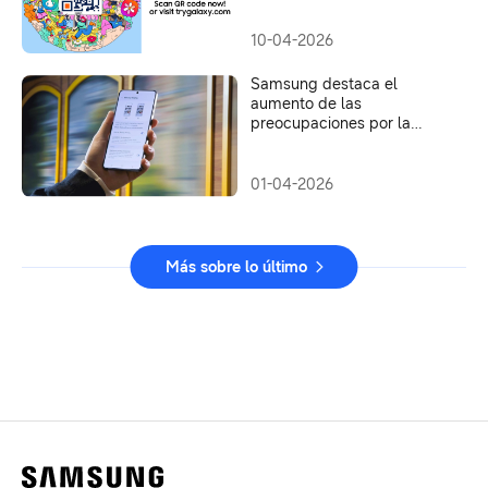
S26 con funciones
mejoradas de Galaxy AI
10-04-2026
Samsung destaca el
aumento de las
preocupaciones por la
privacidad en el uso de
smartphones en público
01-04-2026
Más sobre lo último