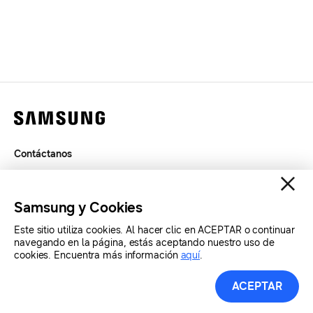
Contáctanos
Términos de Uso
Privacidad
Samsung y Cookies
SAMSUNG.COM
Este sitio utiliza cookies. Al hacer clic en ACEPTAR o continuar
navegando en la página, estás aceptando nuestro uso de
cookies. Encuentra más información
aquí
.
Copyright© SAMSUNG Todos los derechos reservados.
ACEPTAR