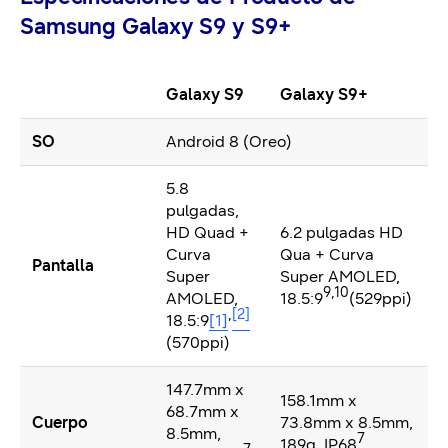
Samsung Galaxy S9 y S9+
Galaxy S9
Galaxy S9+
SO
Android 8 (Oreo)
5.8
pulgadas,
HD Quad +
6.2 pulgadas HD
Curva
Qua + Curva
Pantalla
Super
Super AMOLED,
9,10
AMOLED,
18.5:9
(529ppi)
,
[2]
18.5:9
[1]
(570ppi)
147.7mm x
158.1mm x
68.7mm x
Cuerpo
73.8mm x 8.5mm,
8.5mm,
7
189g, IP68