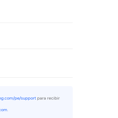
g.com/pe/support
para recibir
com
.