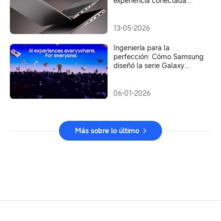
experiencia conectada
Galaxy a entornos de TI
empresariales, potenciado
por procesadores Intel®
13-05-2026
Core™ Ultra con Intel vPro®
Ingeniería para la
perfección: Cómo Samsung
diseñó la serie Galaxy
Book6 para redefinir el
rendimiento de la PC sin
concesiones
06-01-2026
Más sobre lo último