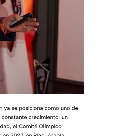
ón ya se posiciona como uno de
n constante crecimiento: un
idad, el Comité Olímpico
s en 2027, en Riad, Arabia