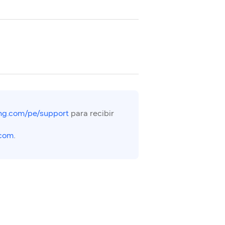
g.com/pe/support
para recibir
com
.