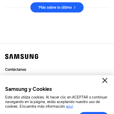
Más sobre lo último
Contáctanos
Términos de Uso
Privacidad
Samsung y Cookies
SAMSUNG.COM
Este sitio utiliza cookies. Al hacer clic en ACEPTAR o continuar
navegando en la página, estás aceptando nuestro uso de
Copyright© SAMSUNG Todos los derechos reservados.
cookies. Encuentra más información
aquí
.