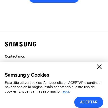
Contáctanos
Términos de Uso
Privacidad
Samsung y Cookies
SAMSUNG.COM
Este sitio utiliza cookies. Al hacer clic en ACEPTAR o continuar
navegando en la página, estás aceptando nuestro uso de
cookies. Encuentra más información
aquí
.
Copyright© SAMSUNG Todos los derechos reservados.
ACEPTAR