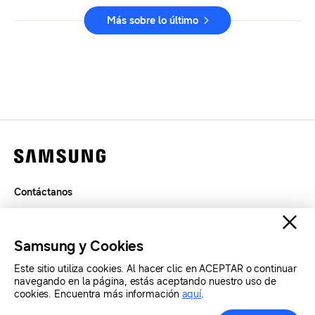
Más sobre lo último
Contáctanos
Términos de Uso
Privacidad
Samsung y Cookies
SAMSUNG.COM
Este sitio utiliza cookies. Al hacer clic en ACEPTAR o continuar
navegando en la página, estás aceptando nuestro uso de
Copyright© SAMSUNG Todos los derechos reservados.
cookies. Encuentra más información
aquí
.