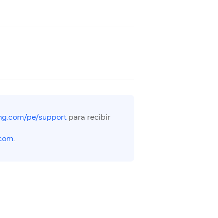
g.com/pe/support
para recibir
com
.