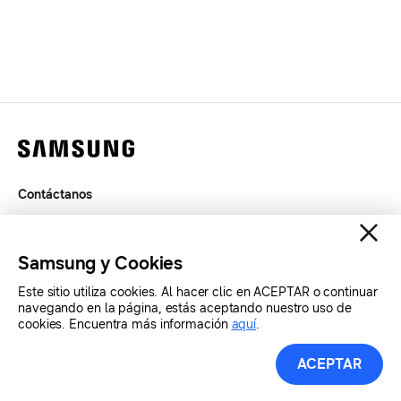
Contáctanos
Términos de Uso
Privacidad
Samsung y Cookies
SAMSUNG.COM
Este sitio utiliza cookies. Al hacer clic en ACEPTAR o continuar
navegando en la página, estás aceptando nuestro uso de
cookies. Encuentra más información
aquí
.
Copyright© SAMSUNG Todos los derechos reservados.
ACEPTAR