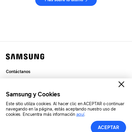
Contáctanos
Términos de Uso
Privacidad
Samsung y Cookies
SAMSUNG.COM
Este sitio utiliza cookies. Al hacer clic en ACEPTAR o continuar
navegando en la página, estás aceptando nuestro uso de
cookies. Encuentra más información
aquí
.
Copyright© SAMSUNG Todos los derechos reservados.
ACEPTAR