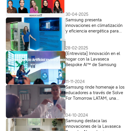
cinco nuevos jóvenes líderes a
Generation17
30-04-2025
Samsung presenta
innovaciones en climatización
y eficiencia energética para
empresas en la AHR Expo
2025
28-02-2025
[Entrevista] Innovación en el
hogar con la Lavaseca
Bespoke AI™ de Samsung
11-11-2024
Samsung rinde homenaje a los
educadores a través de Solve
For Tomorrow LATAM, una
plataforma hecha por y para
profesores
04-10-2024
Samsung destaca las
innovaciones de la Lavaseca