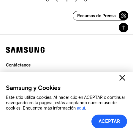
Recursos de Prensa
Contáctanos
Términos de Uso
Privacidad
Samsung y Cookies
SAMSUNG.COM
Este sitio utiliza cookies. Al hacer clic en ACEPTAR o continuar
navegando en la página, estás aceptando nuestro uso de
Copyright© SAMSUNG Todos los derechos reservados.
cookies. Encuentra más información
aquí
.
ACEPTAR