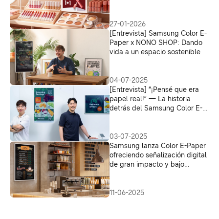
digitalización sostenible en el
comercio minorista
27-01-2026
[Entrevista] Samsung Color E-
Paper x NONO SHOP: Dando
vida a un espacio sostenible
04-07-2025
[Entrevista] “¡Pensé que era
papel real!” — La historia
detrás del Samsung Color E-
Paper: la solución de
señalización digital que
muestra 2.5 millones de
03-07-2025
colores sin consumo continuo
Samsung lanza Color E-Paper
de energía
ofreciendo señalización digital
de gran impacto y bajo
consumo para empresas
11-06-2025