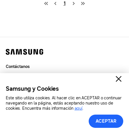
1
Contáctanos
Términos de Uso
Privacidad
Samsung y Cookies
SAMSUNG.COM
Este sitio utiliza cookies. Al hacer clic en ACEPTAR o continuar
navegando en la página, estás aceptando nuestro uso de
Copyright© SAMSUNG Todos los derechos reservados.
cookies. Encuentra más información
aquí
.
Recursos de Prensa
ACEPTAR