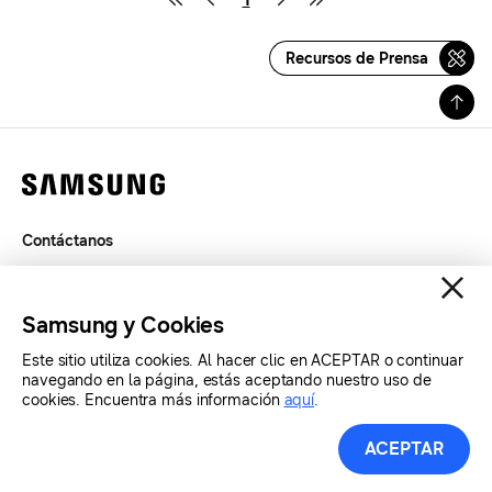
Recursos de Prensa
Contáctanos
Términos de Uso
Privacidad
Samsung y Cookies
SAMSUNG.COM
Este sitio utiliza cookies. Al hacer clic en ACEPTAR o continuar
navegando en la página, estás aceptando nuestro uso de
Copyright© SAMSUNG Todos los derechos reservados.
cookies. Encuentra más información
aquí
.
ACEPTAR