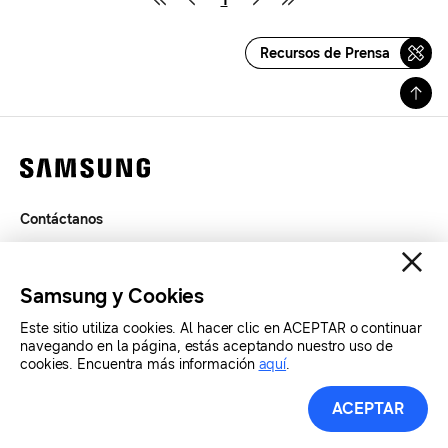
Recursos de Prensa
Contáctanos
Términos de Uso
Privacidad
Samsung y Cookies
SAMSUNG.COM
Este sitio utiliza cookies. Al hacer clic en ACEPTAR o continuar
navegando en la página, estás aceptando nuestro uso de
Copyright© SAMSUNG Todos los derechos reservados.
cookies. Encuentra más información
aquí
.
ACEPTAR