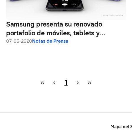
Samsung presenta su renovado
portafolio de móviles, tablets y
wearables orientados a cubrir las
07-05-2020
Notas de Prensa
necesidades de los usuarios
1
Mapa del S