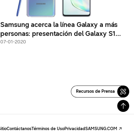
Samsung acerca la línea Galaxy a más
personas: presentación del Galaxy S10
Lite y el Note10 Lite
07-01-2020
Recursos de Prensa
itio
Contáctanos
Términos de Uso
Privacidad
SAMSUNG.COM