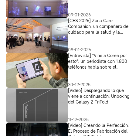
apunta al futuro
09-01-2026
[CES 2026] Zona Care
Companion: un compañero de
cuidado para la salud y la
seguridad de la familia
08-01-2026
[Entrevista] “Vine a Corea por
esto”: un periodista con 1.800
teléfonos habla sobre el
Galaxy Z TriFold
30-12-2025
[Video] Desplegando lo que
viene a continuación: Unboxing
del Galaxy Z TriFold
11-12-2025
[Video] Creando la Perfección:
El Proceso de Fabricación del