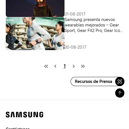
31-08-2017
Samsung presenta nuevos
wearables mejorados – Gear
Sport, Gear Fit2 Pro, Gear Icon
X – combinando lo mejor en
vida inteligente, Fitness y
Salud
30-08-2017
1
Recursos de Prensa