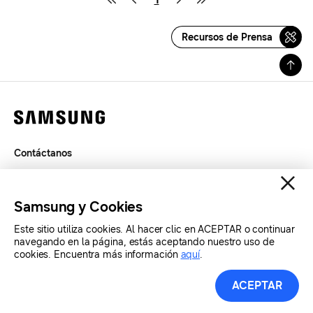
Recursos de Prensa
Contáctanos
Términos de Uso
Privacidad
Samsung y Cookies
SAMSUNG.COM
Este sitio utiliza cookies. Al hacer clic en ACEPTAR o continuar
navegando en la página, estás aceptando nuestro uso de
Copyright© SAMSUNG Todos los derechos reservados.
cookies. Encuentra más información
aquí
.
ACEPTAR