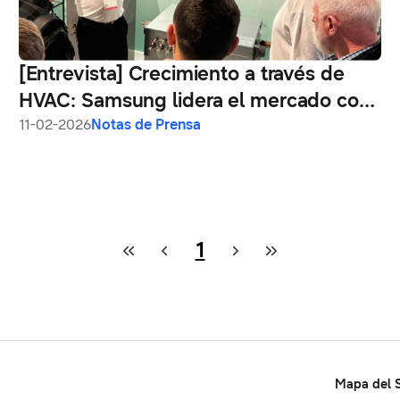
[Entrevista] Crecimiento a través de
HVAC: Samsung lidera el mercado con
IA y soluciones hiperconectadas
11-02-2026
Notas de Prensa
1
Mapa del S