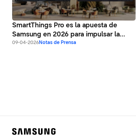
SmartThings Pro es la apuesta de
Samsung en 2026 para impulsar la
eficiencia operativa y la gestión
09-04-2026
Notas de Prensa
inteligente en las empresas