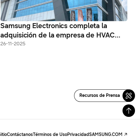
Samsung Electronics completa la
adquisición de la empresa de HVAC
FläktGroup
26-11-2025
Recursos de Prensa
itio
Contáctanos
Términos de Uso
Privacidad
SAMSUNG.COM