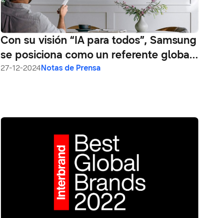
Con su visión “IA para todos”, Samsung
se posiciona como un referente global,
siendo galardonado por su innovación,
27-12-2024
Notas de Prensa
diseño y fortaleza de marca