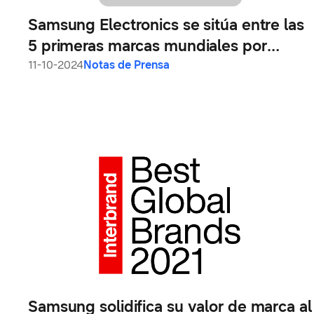
Samsung Electronics se sitúa entre las
5 primeras marcas mundiales por
quinto año consecutivo, con
11-10-2024
Notas de Prensa
US$100,800 millones de dólares de
valor de marca
Samsung solidifica su valor de marca al