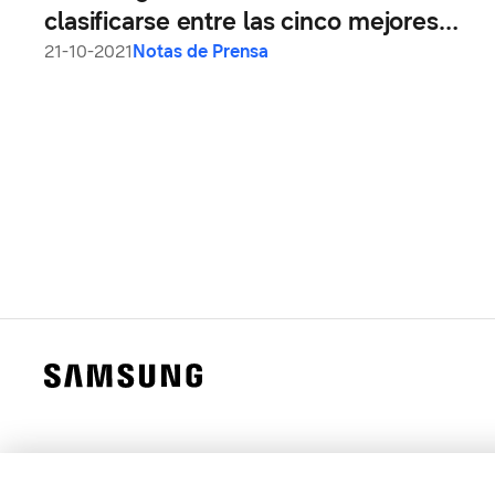
clasificarse entre las cinco mejores
marcas globales de Interbrand en 2021
21-10-2021
Notas de Prensa