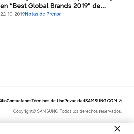
en “Best Global Brands 2019” de
Interbrand
22-10-2019
Notas de Prensa
itio
Contáctanos
Términos de Uso
Privacidad
SAMSUNG.COM
Copyright© SAMSUNG Todos los derechos reservados.