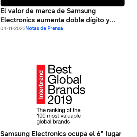
El valor de marca de Samsung
Electronics aumenta doble dígito y
ocupa un lugar en la lista de las cinco
04-11-2022
Notas de Prensa
‘Mejores Marcas Globales’ de 2022
Samsung Electronics ocupa el 6° lugar