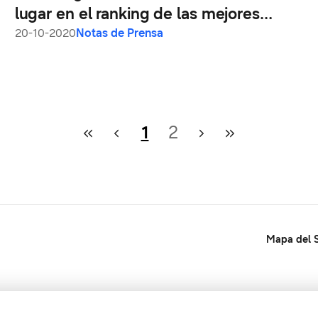
lugar en el ranking de las mejores
marcas globales según Interbrand en
20-10-2020
Notas de Prensa
2020
1
2
Mapa del S